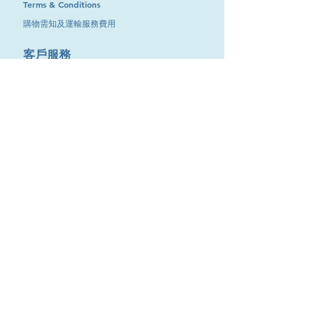
Terms & Conditions
購物需知及運輸服務費用
​客戶服務
聯絡我們
退換服務
其他資訊
品牌專區
優惠專區
最新消息
Contact Us
9651 4151
電話
:
/
cdjgroup.metal@gmail.com
Email：