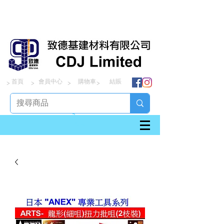
首頁
會員中心
購物車
結賬
> > > >