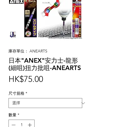
庫存單位： ANEARTS
日本"ANEX"安力士-龍形
(細咀)扭力批咀-ANEARTS
價
HK$75.00
格
尺寸規格
*
數量
*