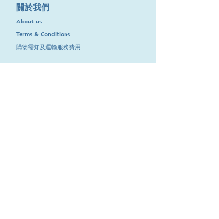
​關於我們
About us
Terms & Conditions
購物需知及運輸服務費用
​客戶服務
聯絡我們
退換服務
其他資訊
品牌專區
優惠專區
最新消息
Contact Us
9651 4151
電話
:
/