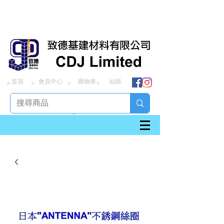
首頁
會員中心
購物車
結賬
> > > >