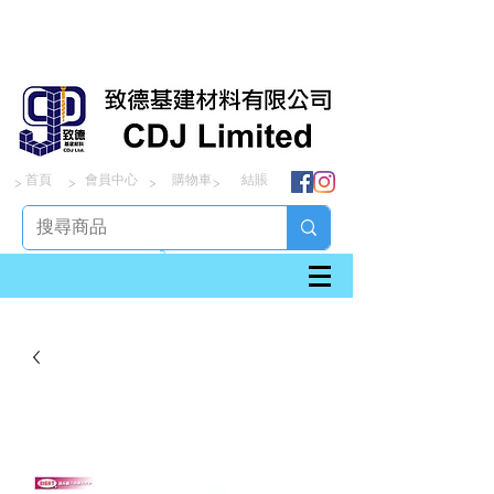
首頁
會員中心
購物車
結賬
> > > >