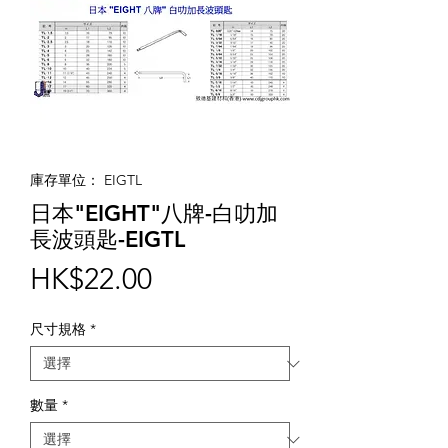
庫存單位： EIGTL
日本"EIGHT"八牌-白叻加
長波頭匙-EIGTL
價
HK$22.00
格
尺寸規格
*
數量
*