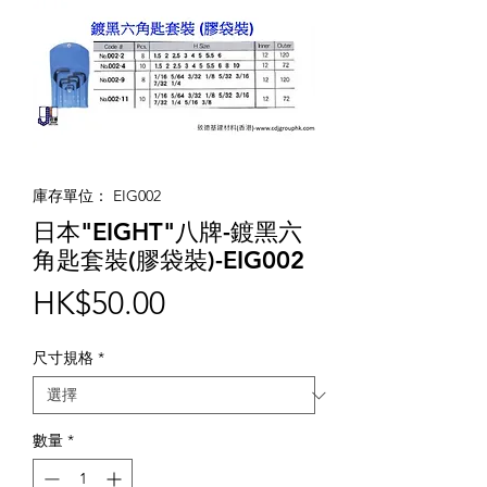
庫存單位： EIG002
日本"EIGHT"八牌-鍍黑六
角匙套裝(膠袋裝)-EIG002
價
HK$50.00
格
尺寸規格
*
數量
*