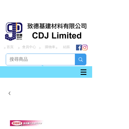
首頁
會員中心
購物車
結賬
> > > >