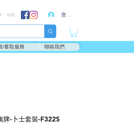
會員登入
車
結賬
>
借/蓄取服務
聯絡我們
旗牌-卜士套裝-F322S