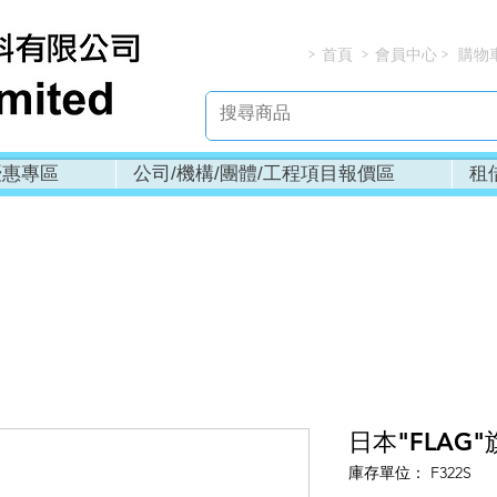
首頁
會員中心
購物
> > > 
優惠專區
公司/機構/團體/工程項目報價區
租
日本"FLAG"
庫存單位： F322S