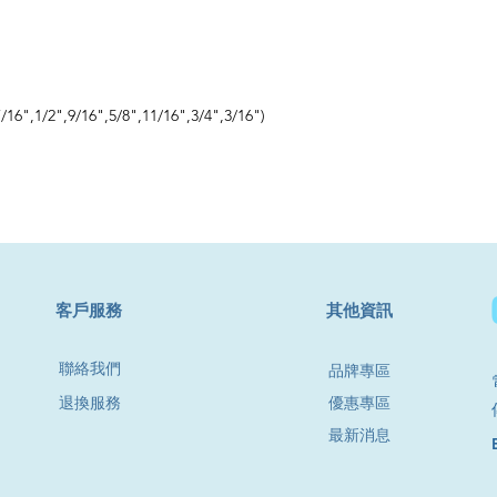
/16",1/2",9/16",5/8",11/16",3/4",3/16")
​客戶服務
其他資訊
聯絡我們
品牌專區
退換服務
優惠專區
最新消息