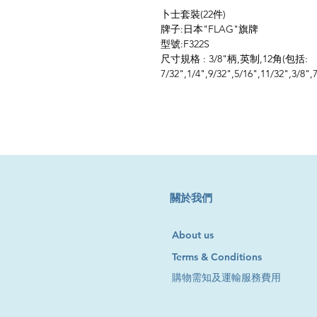
卜士套裝(22件)
牌子:日本"FLAG"旗牌
型號:F322S
尺寸規格 : 3/8"柄,英制,12角(包括:
7/32",1/4",9/32",5/16",11/32",3/8",7
​關於我們
About us
Terms & Conditions
購物需知及運輸服務費用