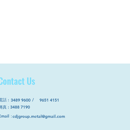
Contact Us
電話
:
/
3489 9600
9651 4151
​傳真 : 3488 7190
Email：
cdjgroup.metal@gmail.com