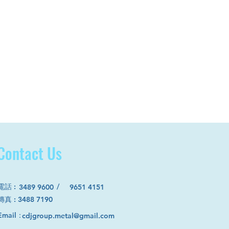
Contact Us
電話
:
/
3489 9600
9651 4151
​傳真 : 3488 7190
Email：
cdjgroup.metal@gmail.com