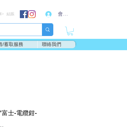
會員登入
車
結賬
>
借/蓄取服務
聯絡我們
A"富士-電纜鉗-