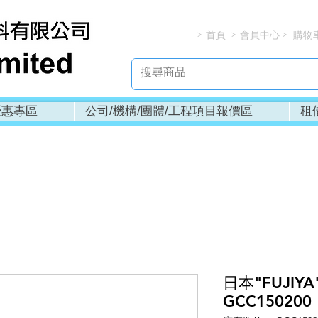
首頁
會員中心
購物
> > > 
優惠專區
公司/機構/團體/工程項目報價區
租
日本"FUJIY
GCC150200