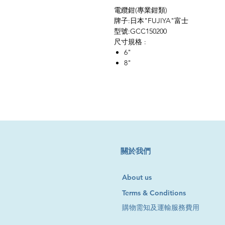
電纜鉗(專業鉗類)
牌子:日本"FUJIYA"富士
型號:GCC150200
尺寸規格 :
6"
8"
​關於我們
About us
Terms & Conditions
購物需知及運輸服務費用