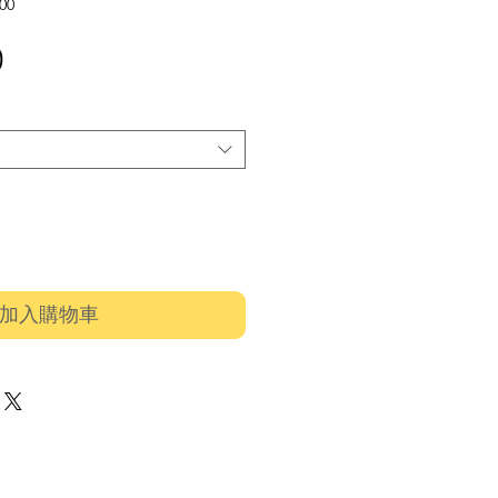
00
價
0
格
加入購物車