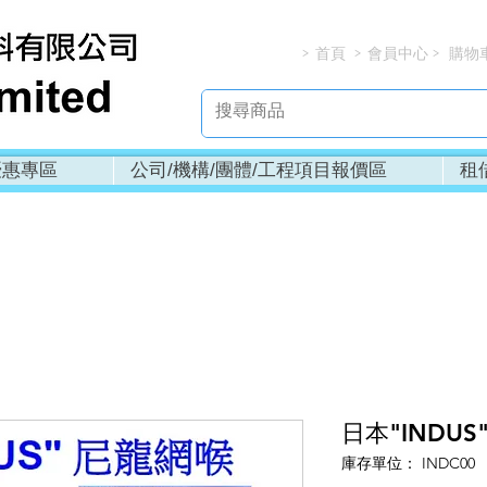
首頁
會員中心
購物
> > > 
優惠專區
公司/機構/團體/工程項目報價區
租
日本"INDUS
庫存單位： INDC00