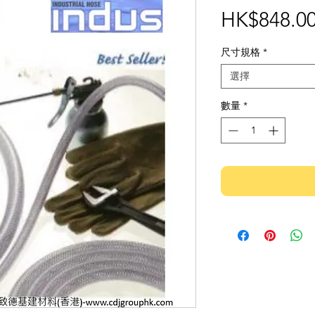
HK$848.0
尺寸規格
*
選擇
數量
*