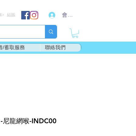
會員登入
車
結賬
>
借/蓄取服務
聯絡我們
"-尼龍網喉-INDC00