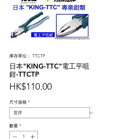
庫存單位： TTCTP
日本"KING-TTC"電工平咀
鉗-TTCTP
價
HK$110.00
格
尺寸規格
*
數量
*