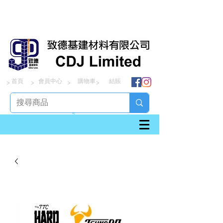
首頁
會員中心
購物車
結賬
> > > >