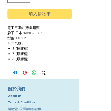
加入購物車
電工平咀鉗(專業鉗類)
牌子:日本"KING-TTC"
型號:TTCTP
尺寸規格 :
6"(厚膠柄)
7"(厚膠柄)
8"(厚膠柄)
​關於我們
About us
Terms & Conditions
購物需知及運輸服務費用