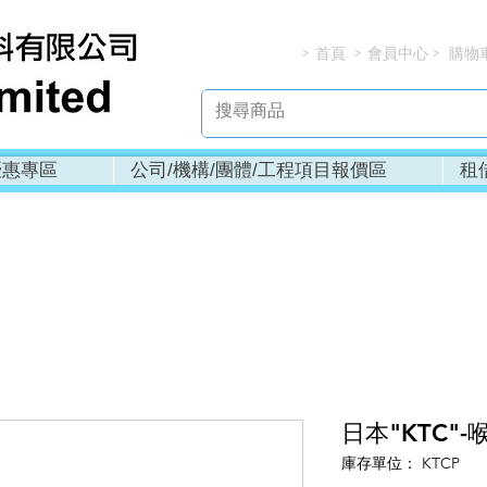
首頁
會員中心
購物
> > > 
優惠專區
公司/機構/團體/工程項目報價區
租
日本"KTC"-喉
庫存單位： KTCP