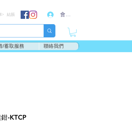
會員登入
車
結賬
>
借/蓄取服務
聯絡我們
鉗-KTCP