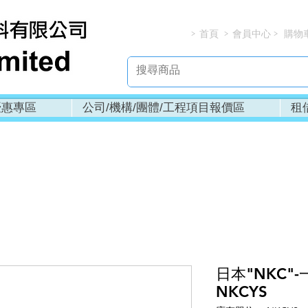
首頁
會員中心
購物
> > > 
優惠專區
公司/機構/團體/工程項目報價區
租
日本"NKC"
NKCYS