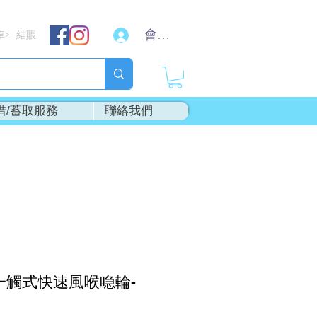
會員登入
車
結賬
>
借/蓄取服務
聯絡我們
-一觸式快速風喉喼輪-