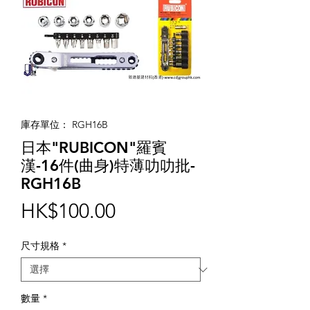
庫存單位： RGH16B
日本"RUBICON"羅賓
漢-16件(曲身)特薄叻叻批-
RGH16B
價
HK$100.00
格
尺寸規格
*
數量
*