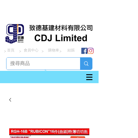
首頁
會員中心
購物車
結賬
> > > >