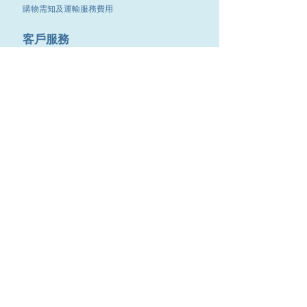
購物需知及運輸服務費用
​客戶服務
聯絡我們
退換服務
其他資訊
品牌專區
優惠專區
最新消息
Contact Us
9651 4151
電話
:
/
cdjgroup.metal@gmail.com
Email：
​傳真 :
3488 7190