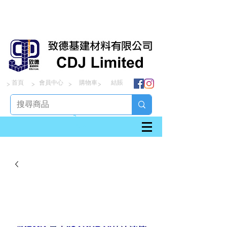
首頁
會員中心
購物車
結賬
> > > >