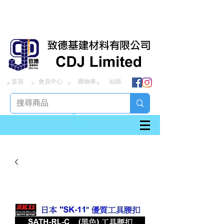
首頁
會員中心
購物車
結賬
> > > >