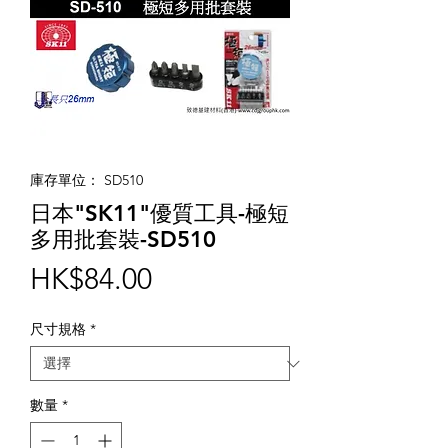
庫存單位： SD510
日本"SK11"優質工具-極短
多用批套裝-SD510
價
HK$84.00
格
尺寸規格
*
數量
*