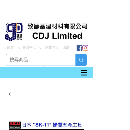
首頁
會員中心
購物車
結賬
> > > >