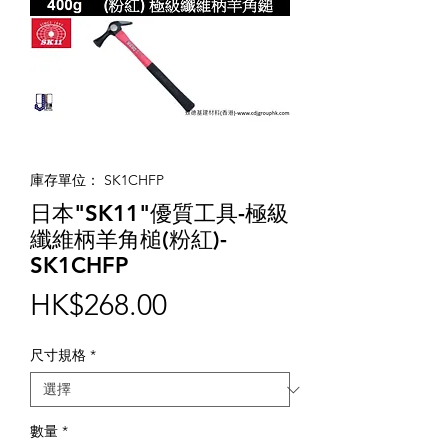
庫存單位： SK1CHFP
日本"SK11"優質工具-極級
纖維柄羊角槌(粉紅)-
SK1CHFP
價
HK$268.00
格
尺寸規格
*
數量
*