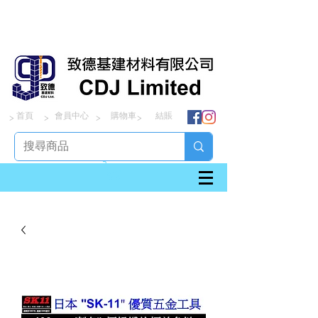
首頁
會員中心
購物車
結賬
> > > >