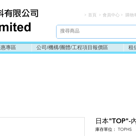
首頁
會員中心
購物
> > > 
優惠專區
公司/機構/團體/工程項目報價區
租
日本"TOP"-
庫存單位： TOPHS