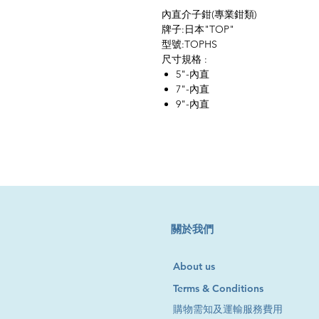
內直介子鉗(專業鉗類)
牌子:日本"TOP"
型號:TOPHS
尺寸規格 :
5"-內直
7"-內直
9"-內直
​關於我們
About us
Terms & Conditions
購物需知及運輸服務費用