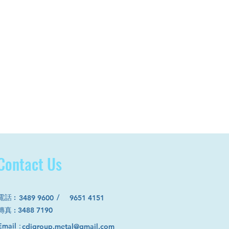
Contact Us
電話
:
/
3489 9600
9651 4151
​傳真 : 3488 7190
Email：
cdjgroup.metal@gmail.com