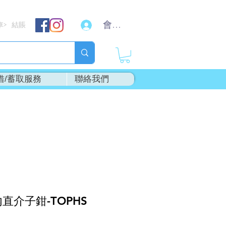
會員登入
車
結賬
>
借/蓄取服務
聯絡我們
內直介子鉗-TOPHS