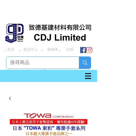
首頁
會員中心
購物車
結賬
> > > >