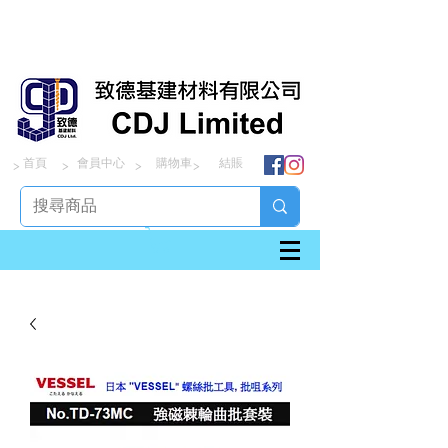
首頁
會員中心
購物車
結賬
> > > >