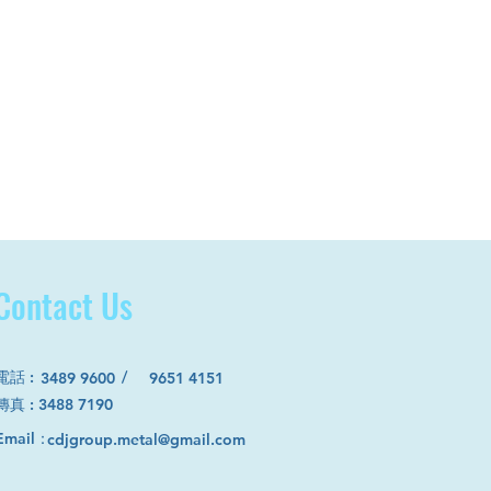
Contact Us
電話
:
/
3489 9600
9651 4151
​傳真 : 3488 7190
Email：
cdjgroup.metal@gmail.com