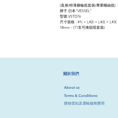
(直身)特薄棘輪批套裝(專業螺絲批)
牌子:日本"VESSEL"
型號:VSTD76
尺寸規格 : #1( + ),#2( + ),#2( + ),#3( 
18mm - (11支可換批咀套裝)
​關於我們
About us
Terms & Conditions
購物需知及運輸服務費用