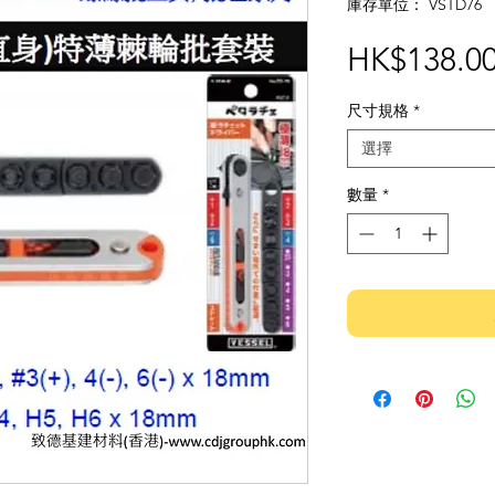
庫存單位： VSTD76
HK$138.0
尺寸規格
*
選擇
數量
*