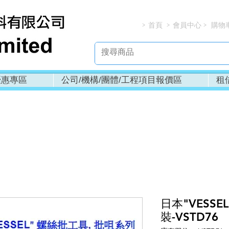
首頁
會員中心
購物
> > > 
優惠專區
公司/機構/團體/工程項目報價區
租
日本"VESSE
裝-VSTD76