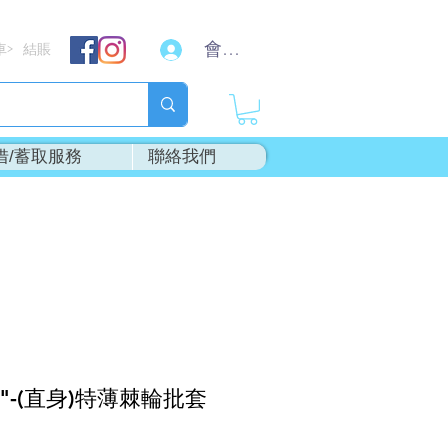
會員登入
車
結賬
>
借/蓄取服務
聯絡我們
L"-(直身)特薄棘輪批套