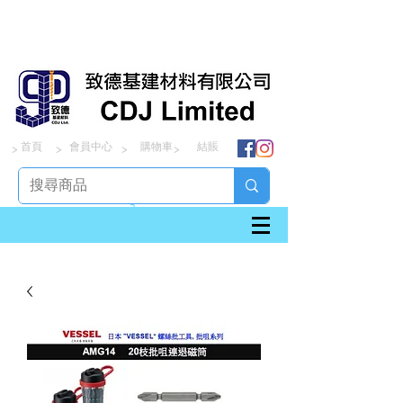
首頁
會員中心
購物車
結賬
> > > >