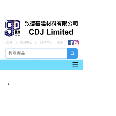
首頁
會員中心
購物車
結賬
> > > >