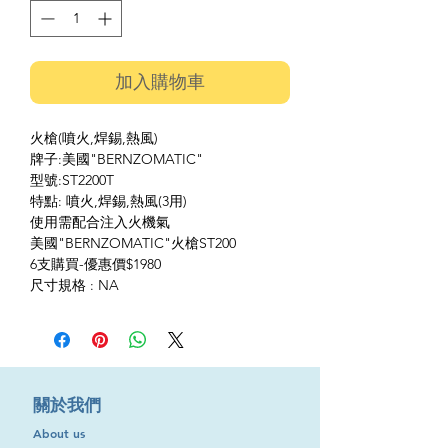
加入購物車
火槍(噴火,焊錫,熱風)
牌子:美國"BERNZOMATIC"
型號:ST2200T
特點: 噴火,焊錫,熱風(3用)
使用需配合注入火機氣
美國"BERNZOMATIC"火槍ST200
6支購買-優惠價$1980
尺寸規格 : NA
​關於我們
About us