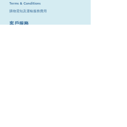
Terms & Conditions
購物需知及運輸服務費用
​客戶服務
聯絡我們
退換服務
其他資訊
品牌專區
優惠專區
最新消息
Contact Us
9651 4151
電話
:
/
cdjgroup.metal@gmail.com
Email：