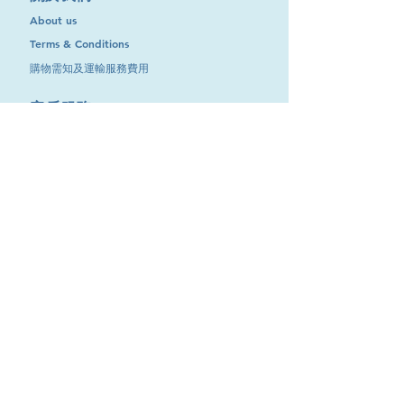
About us
Terms & Conditions
購物需知及運輸服務費用
​客戶服務
聯絡我們
退換服務
其他資訊
品牌專區
優惠專區
最新消息
Contact Us
9651 4151
電話
:
/
cdjgroup.metal@gmail.com
Email：