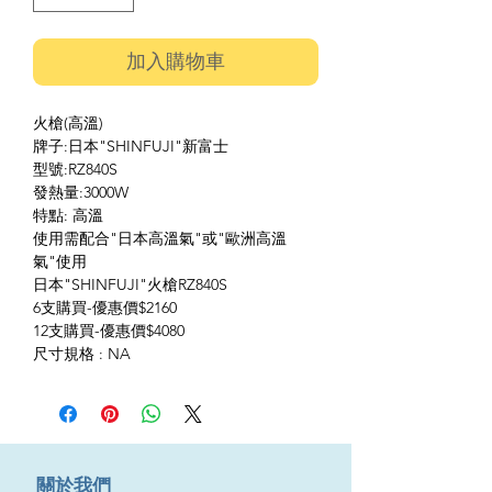
加入購物車
火槍(高溫)
牌子:日本"SHINFUJI"新富士
型號:RZ840S
發熱量:3000W
特點: 高溫
使用需配合"日本高溫氣"或"歐洲高溫
氣"使用
日本"SHINFUJI"火槍RZ840S
6支購買-優惠價$2160
12支購買-優惠價$4080
尺寸規格 : NA
​關於我們