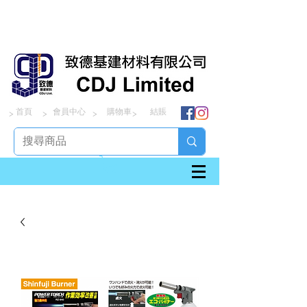
首頁
會員中心
購物車
結賬
> > > >