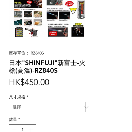
庫存單位： RZ840S
日本"SHINFUJI"新富士-火
槍(高溫)-RZ840S
價
HK$450.00
格
尺寸規格
*
數量
*