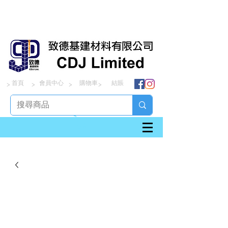
首頁
會員中心
購物車
結賬
> > > >