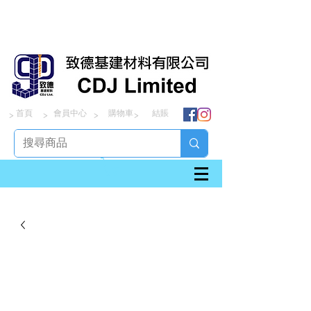
首頁
會員中心
購物車
結賬
> > > >