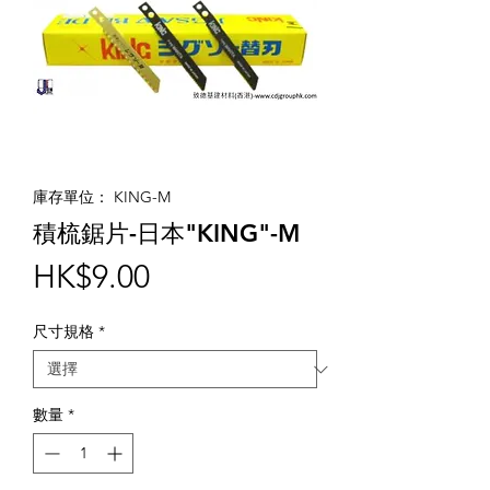
庫存單位： KING-M
積梳鋸片-日本"KING"-M
價
HK$9.00
格
尺寸規格
*
數量
*