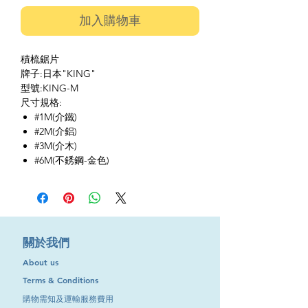
加入購物車
積梳鋸片
牌子:日本"KING"
型號:KING-M
尺寸規格:
#1M(介鐵)
#2M(介鋁)
#3M(介木)
#6M(不銹鋼-金色)
​關於我們
About us
Terms & Conditions
購物需知及運輸服務費用