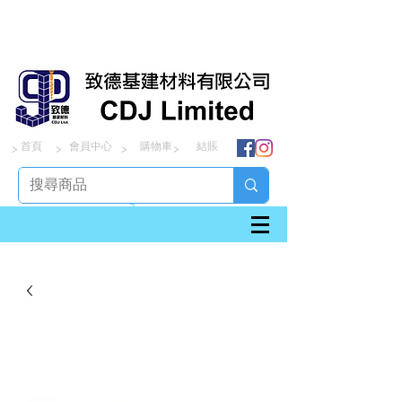
首頁
會員中心
購物車
結賬
> > > >