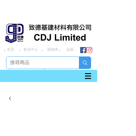
首頁
會員中心
購物車
結賬
> > > >