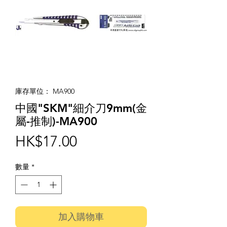
庫存單位： MA900
中國"SKM"細介刀9mm(金
屬-推制)-MA900
價
HK$17.00
格
數量
*
加入購物車