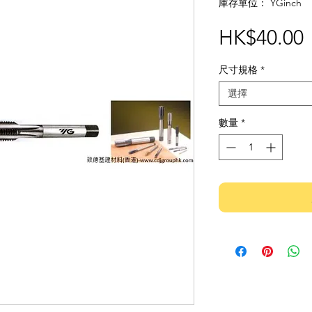
庫存單位： YGinch
HK$40.00
尺寸規格
*
選擇
數量
*