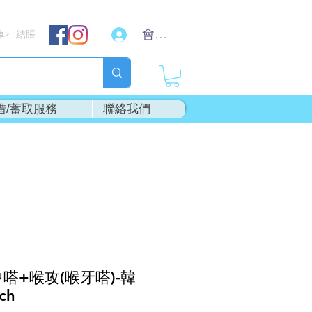
會員登入
車
結賬
>
借/蓄取服務
聯絡我們
中嗒+喉攻(喉牙嗒)-韓
ch