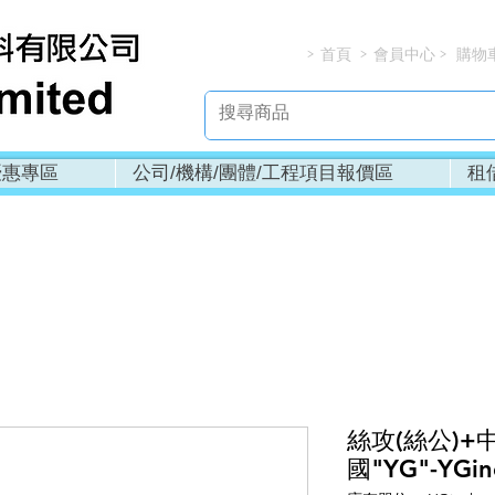
首頁
會員中心
購物
> > > 
優惠專區
公司/機構/團體/工程項目報價區
租
絲攻(絲公)+
國"YG"-YGin