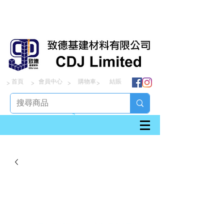
首頁
會員中心
購物車
結賬
> > > >