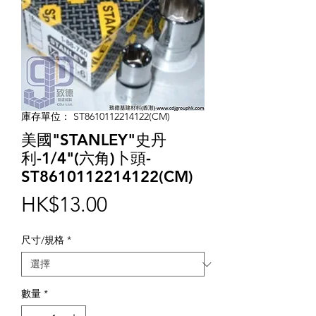
庫存單位： ST8610112214122(CM)
美國"STANLEY"史丹
利-1/4"(六角)卜頭-
ST8610112214122(CM)
價
HK$13.00
格
尺寸/規格
*
數量
*