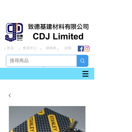
首頁
會員中心
購物車
結賬
> > > >