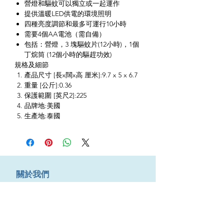
營燈和驅蚊可以獨立或一起運作
提供溫暖LED供電的環境照明
四種亮度調節和最多可運行10小時
需要4個AA電池（需自備）
包括：營燈，3 塊驅蚊片(12小時)，1個
丁烷筒 (12個小時的驅趕功效)
規格及細節
產品尺寸 [長x闊x高 厘米]:9.7 x 5 x 6.7
重量 [公斤]:0.36
保護範圍 [英尺2]:225
品牌地:美國
生產地:泰國
​關於我們
About us
Terms & Conditions
購物需知及運輸服務費用