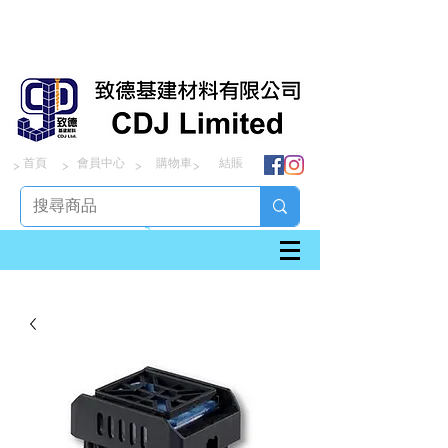
首頁
會員中心
購物車
結賬
> > > >