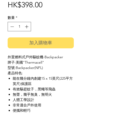
價
HK$398.00
格
數量
*
加入購物車
外置燃料式戶外驅蚊機-Backpacker
牌子:美國"Thermacell"
型號:Backpacker(NFL)
產品特色:
能在幾分鐘內創建15 x 15英尺(225平方
英尺)保護區
有效驅趕蚊子，黑蠅等飛蟲
無聲，幾乎無臭，無明火
人體工學設計
非常適合戶外使用
便攜和輕巧