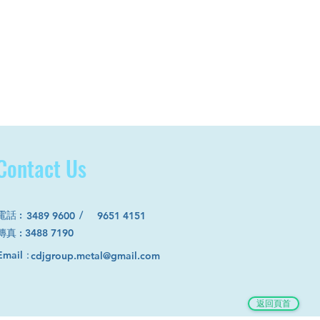
Contact Us
電話
:
/
3489 9600
9651 4151
​傳真 : 3488 7190
Email：
cdjgroup.metal@gmail.com
返回頁首