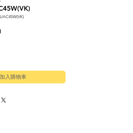
-
C45W(VK)
AC45W(VK)
價
0
格
加入購物車