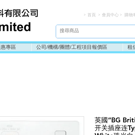
首頁
會員中心
購物
> > > 
優惠專區
公司/機構/團體/工程項目報價區
租
英國“BG Brit
开关插座连Type