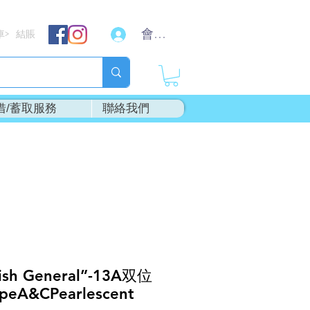
會員登入
車
結賬
>
借/蓄取服務
聯絡我們
ish General”-13A双位
A&CPearlescent