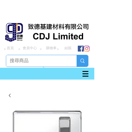
首頁
會員中心
購物車
結賬
> > > >