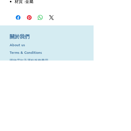
材質 :金屬
​關於我們
About us
Terms & Conditions
購物需知及運輸服務費用
​客戶服務
聯絡我們
退換服務
其他資訊
品牌專區
優惠專區