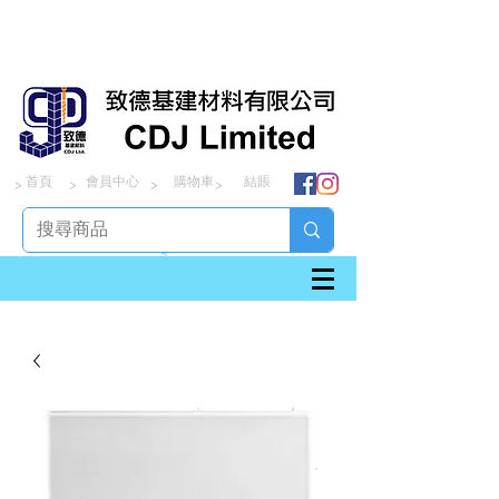
首頁
會員中心
購物車
結賬
> > > >