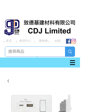
首頁
會員中心
購物車
結賬
> > > >