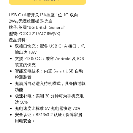
USB C+A带开关13A插座 1位 1G 双向
2Way无螺丝面板 珠光白
牌子:英國“BG British General”
型號:PCDCL21UAC18W(VK)
產品資料:
双接口快充：配备 USB C+A 接口，总
输出达 18W
支援 PD & QC：兼容 Android 及 iOS
装置的快充
智能充电技术：内置 Smart USB 自动
检测装置
充满后自动进入待机模式，具备防过载
功能
极速补电：实测 30 分钟可为手机充电
达 50%
充电速度比标准 5V 充电器快达 70%
安全认证：BS1363-2 认证 ( 保障家居
用电安全 )