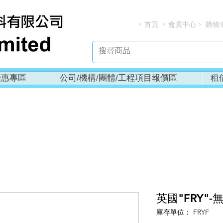
首頁
會員中心
購物
> > > 
優惠專區
公司/機構/團體/工程項目報價區
租
英國"FRY"-
庫存單位： FRYF