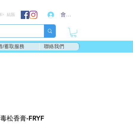
會員登入
車
結賬
>
借/蓄取服務
聯絡我們
無毒松香膏-FRYF