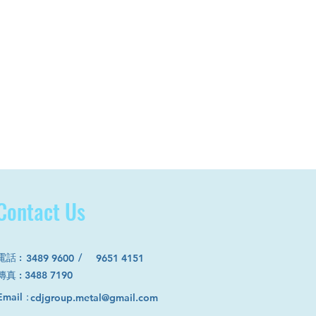
Contact Us
電話
:
/
3489 9600
9651 4151
​傳真 : 3488 7190
Email：
cdjgroup.metal@gmail.com