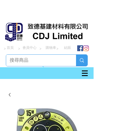
首頁
會員中心
購物車
結賬
> > > >