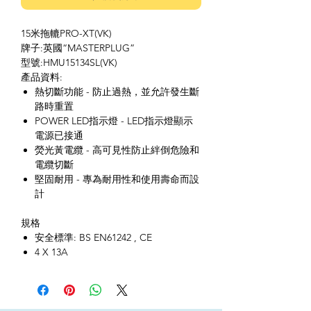
15米拖轆PRO-XT(VK)
牌子:英國“MASTERPLUG”
型號:HMU15134SL(VK)
產品資料:
熱切斷功能 - 防止過熱，並允許發生斷
路時重置
POWER LED指示燈 - LED指示燈顯示
電源已接通
熒光黃電纜 - 高可見性防止絆倒危險和
電纜切斷
堅固耐用 - 專為耐用性和使用壽命而設
計
規格
安全標準: BS EN61242 , CE
4 X 13A