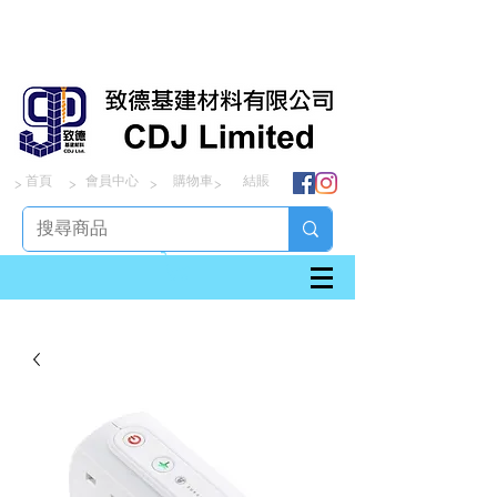
首頁
會員中心
購物車
結賬
> > > >