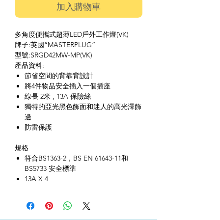
加入購物車
多角度便攜式超薄LED戶外工作燈(VK)
牌子:英國“MASTERPLUG”
型號:SRGD42MW-MP(VK)
產品資料:
節省空間的背靠背設計
將4件物品安全插入一個插座
線長 2米 , 13A 保險絲
獨特的亞光黑色飾面和迷人的高光澤飾
邊
防雷保護
規格
符合BS1363-2，BS EN 61643-11和
BS5733 安全標準
13A X 4