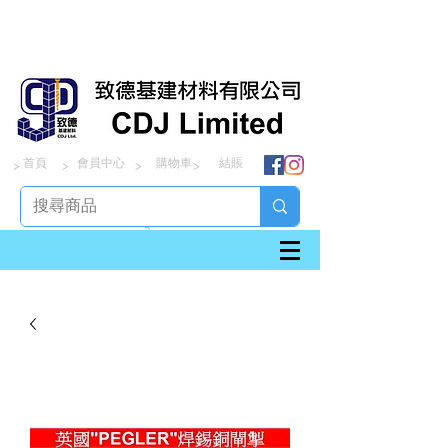
首頁
會員中心
購物車
結賬
> > > >