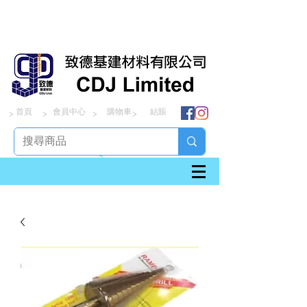
首頁
會員中心
購物車
結賬
> > > >