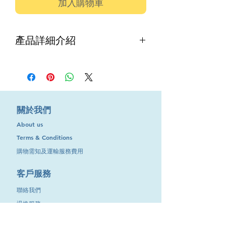
加入購物車
產品詳細介紹
提供名廠電線：
品牌:西班牙Top Cable
貨品名稱:XLPE/PVC 軟電線
​關於我們
About us
適合用於:廚房,工場,工地,等等,工業,商
Terms & Conditions
業空間
購物需知及運輸服務費用
型號及規格:POWERFLEX RV-K 0.6/1/KV
​客戶服務
特點:軟電線載流量比普通軟線高逾
聯絡我們
20%,可承受90度高溫
退換服務
優勢:抗水可浸水