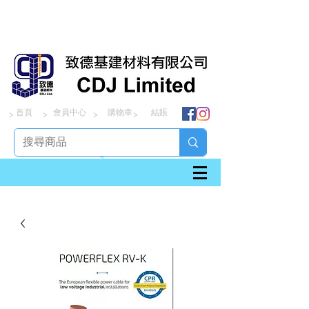
首頁
會員中心
購物車
結賬
> > > >