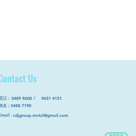
Contact Us
電話
:
/
3489 9600
9651 4151
​傳真 : 3488 7190
Email：
cdjgroup.metal@gmail.com
返回頁首