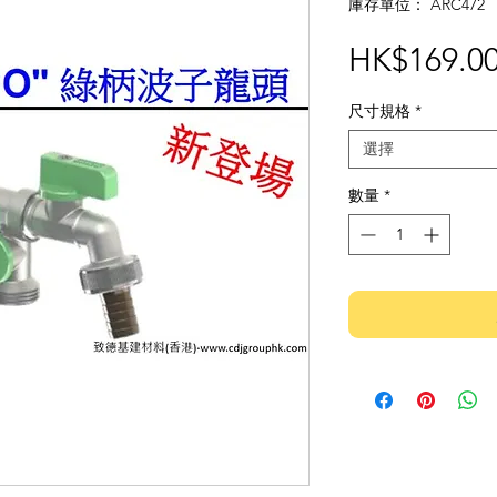
庫存單位： ARC472
HK$169.0
尺寸規格
*
選擇
數量
*