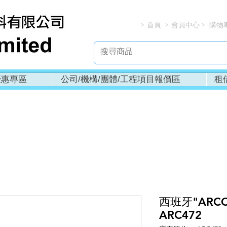
首頁
會員中心
購物
> > > 
優惠專區
公司/機構/團體/工程項目報價區
租
西班牙"ARC
ARC472