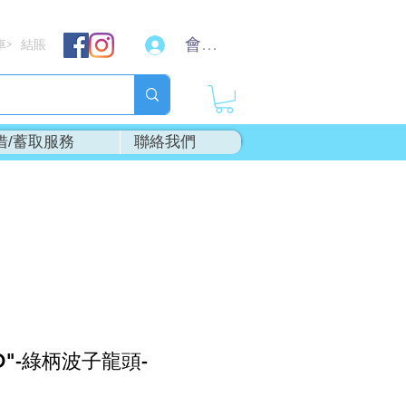
會員登入
車
結賬
>
借/蓄取服務
聯絡我們
O"-綠柄波子龍頭-