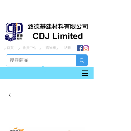
首頁
會員中心
購物車
結賬
> > > >