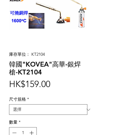
庫存單位： KT2104
韓國"KOVEA"高華-銀焊
槍-KT2104
價
HK$159.00
格
尺寸規格
*
數量
*