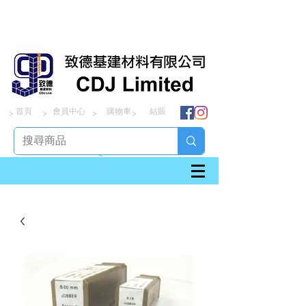
首頁
會員中心
購物車
結賬
> > > >