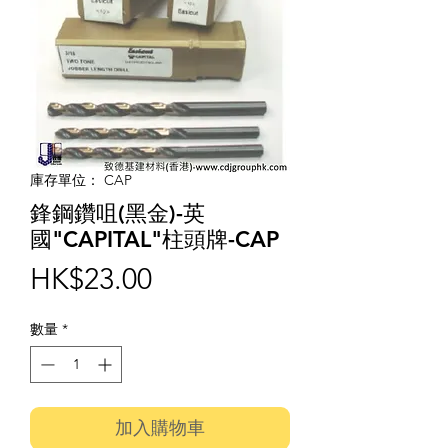
庫存單位： CAP
鋒鋼鑽咀(黑金)-英
國"CAPITAL"柱頭牌-CAP
價
HK$23.00
格
數量
*
加入購物車