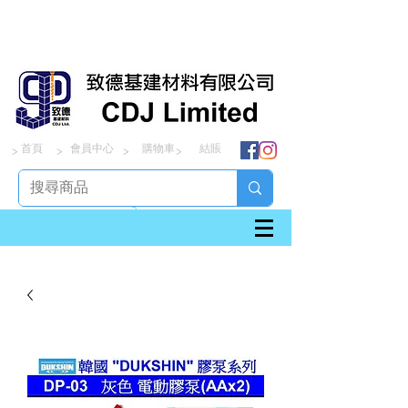
首頁
會員中心
購物車
結賬
> > > >