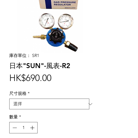
庫存單位： SR1
日本"SUN"-風表-R2
價
HK$690.00
格
尺寸規格
*
數量
*