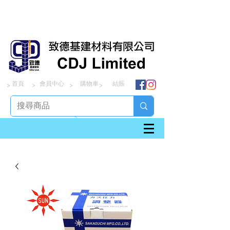
首頁
會員中心
購物車
結賬
> > > >