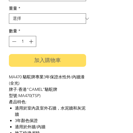
重量
*
數量
*
加入購物車
MA470 駱駝牌專業3年保證水性外/內牆漆
(全光)
牌子:香港"CAMEL"駱駝牌
型號:MA470(TSP)
產品特色:
適用於室內及室外石牆，水泥牆和灰泥
牆
3年顏色保證
適用於外牆/內牆