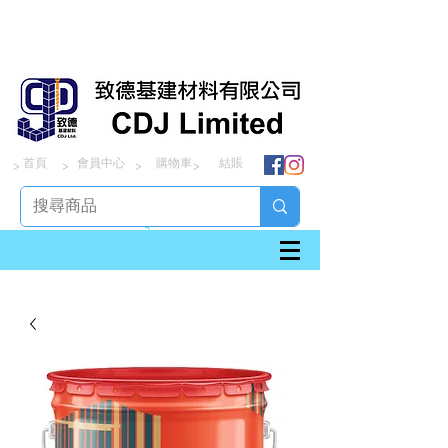
首頁
會員中心
購物車
結賬
> > > >