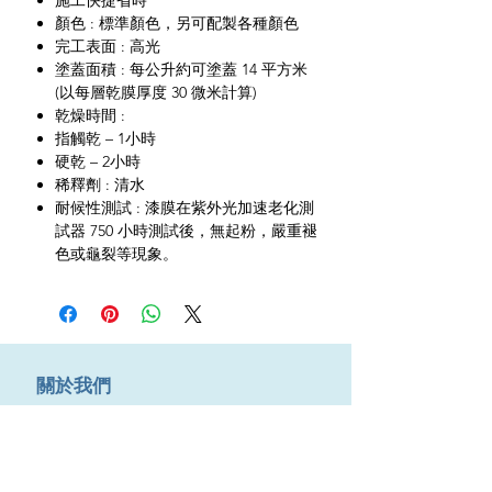
施工快捷省時
顏色 : 標準顏色，另可配製各種顏色
完工表面 : 高光
塗蓋面積 : 每公升約可塗蓋 14 平方米
(以每層乾膜厚度 30 微米計算)
乾燥時間 :
指觸乾 – 1小時
硬乾 – 2小時
稀釋劑 : 清水
耐候性測試 : 漆膜在紫外光加速老化測
試器 750 小時測試後，無起粉，嚴重褪
色或龜裂等現象。
​關於我們
About us
Terms & Conditions
購物需知及運輸服務費用