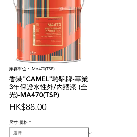
庫存單位： MA470(TSP)
香港"CAMEL"駱駝牌-專業
3年保證水性外/內牆漆 (全
光)-MA470(TSP)
價
HK$88.00
格
尺寸-規格
*