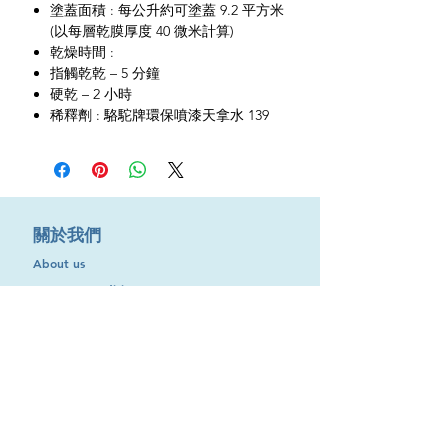
塗蓋面積 : 每公升約可塗蓋 9.2 平方米
(以每層乾膜厚度 40 微米計算)
乾燥時間 :
指觸乾乾 – 5 分鐘
硬乾 – 2 小時
稀釋劑 : 駱駝牌環保噴漆天拿水 139
​關於我們
About us
Terms & Conditions
購物需知及運輸服務費用
​客戶服務
聯絡我們
退換服務