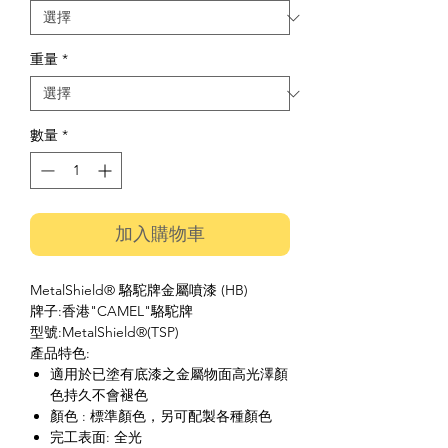
重量
*
數量
*
加入購物車
MetalShield® 駱駝牌金屬噴漆 (HB)
牌子:香港"CAMEL"駱駝牌
型號:MetalShield®(TSP)
產品特色:
適用於已塗有底漆之金屬物面高光澤顏
色持久不會褪色
顏色 : 標準顏色，另可配製各種顏色
完工表面: 全光