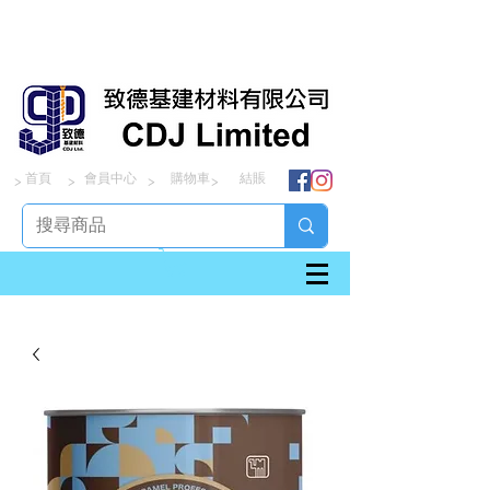
首頁
會員中心
購物車
結賬
> > > >