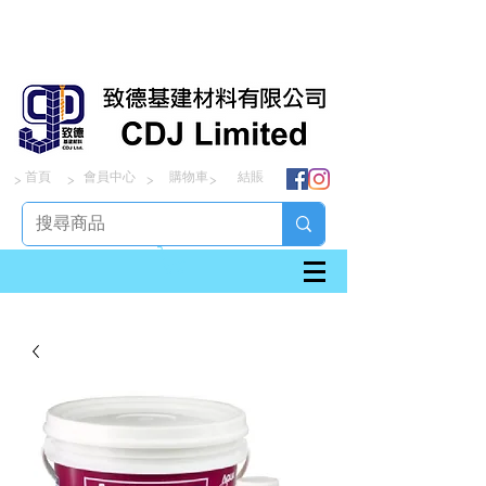
首頁
會員中心
購物車
結賬
> > > >