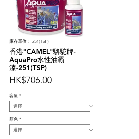
庫存單位： 251(TSP)
香港"CAMEL"駱駝牌-
AquaPro水性油霸
漆-251(TSP)
價
HK$706.00
格
容量
*
顏色
*