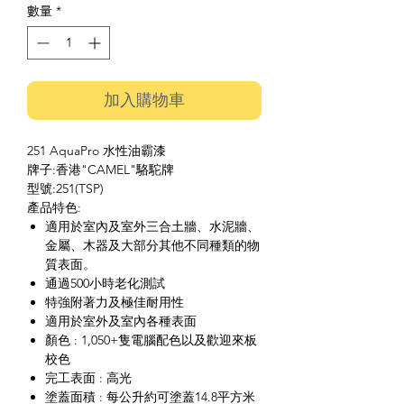
數量
*
加入購物車
251 AquaPro 水性油霸漆
牌子:香港"CAMEL"駱駝牌
型號:251(TSP)
產品特色:
適用於室內及室外三合土牆、水泥牆、
金屬、木器及大部分其他不同種類的物
質表面。
通過500小時老化測試
特強附著力及極佳耐用性
適用於室外及室內各種表面
顏色 : 1,050+隻電腦配色以及歡迎來板
校色
完工表面 : 高光
塗蓋面積 : 每公升約可塗蓋14.8平方米