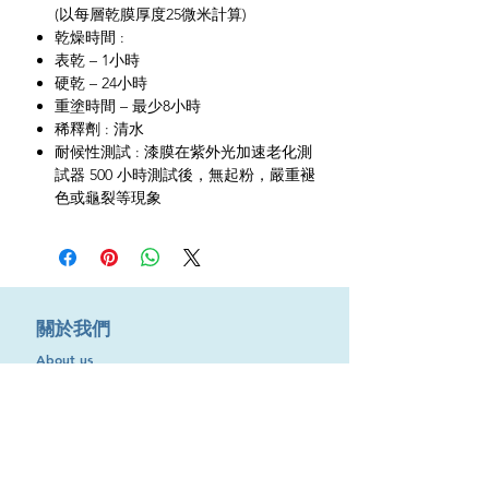
(以每層乾膜厚度25微米計算)
乾燥時間 :
表乾 – 1小時
硬乾 – 24小時
重塗時間 – 最少8小時
稀釋劑 : 清水
耐候性測試 : 漆膜在紫外光加速老化測
試器 500 小時測試後，無起粉，嚴重褪
色或龜裂等現象
​關於我們
About us
Terms & Conditions
購物需知及運輸服務費用
​客戶服務