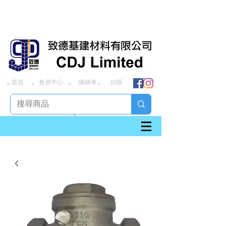
首頁
會員中心
購物車
結賬
> > > >