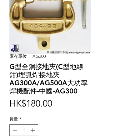
庫存單位： AG300
G型全銅接地夾(C型地線
鉗)埋弧焊接地夾
AG300A/AG500A大功率
焊機配件-中國-AG300
價
HK$180.00
格
數量
*