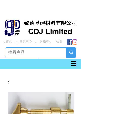
首頁
會員中心
購物車
結賬
> > > >